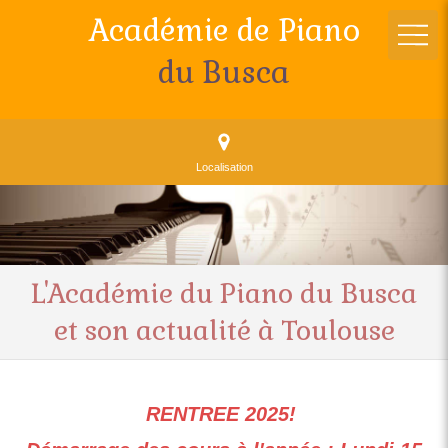
Académie de Piano
du Busca
Localisation
L'Académie du Piano du Busca
et son actualité à Toulouse
RENTREE 2025!